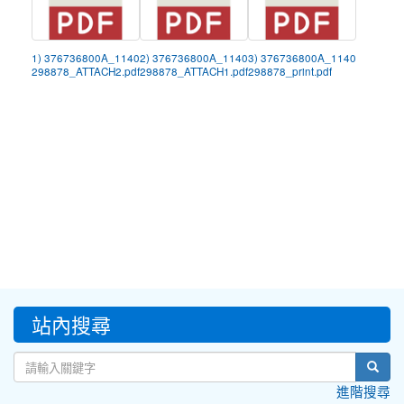
1) 376736800A_1140
2) 376736800A_1140
3) 376736800A_1140
298878_ATTACH2.pdf
298878_ATTACH1.pdf
298878_print.pdf
:::
站內搜尋
sear
進階搜尋