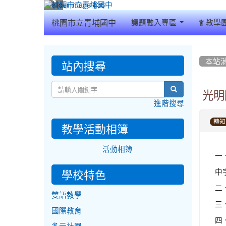
:::
桃園市立青埔國中
議題融入專區
教學
:::
:::
站內搜尋
本站
search
光明
進階搜尋
轉知
教學活動相簿
活動相簿
一
中字
學校特色
二
雙語教學
三、
國際教育
四