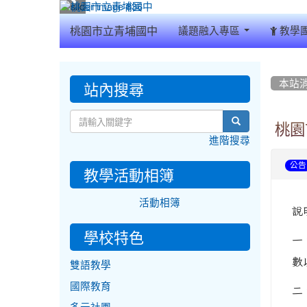
:::
桃園市立青埔國中
議題融入專區
教學
:::
:::
站內搜尋
本站
search
桃園
進階搜尋
公告
教學活動相簿
活動相簿
說
學校特色
一
數
雙語教學
國際教育
二