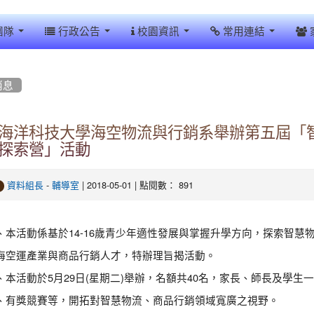
團隊
行政公告
校園資訊
常用連結
消息
海洋科技大學海空物流與行銷系舉辦第五屆「
探索營」活動
-
| 2018-05-01 | 點閱數： 891
資料組長
輔導室
、本活動係基於14-16歲青少年適性發展與掌握升學方向，探索智
海空運產業與商品行銷人才，特辦理旨揭活動。
、本活動於5月29日(星期二)舉辦，名額共40名，家長、師長及學
、有獎競賽等，開拓對智慧物流、商品行銷領域寬廣之視野。