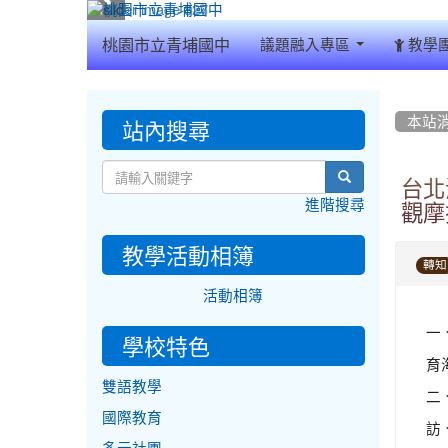
:::
桃園市立青埔國中
議題融入專區
教學
:::
:::
站內搜尋
本站
search
台北
進階搜尋
觀摩
教學活動相簿
轉知
活動相簿
一
學校特色
育
雙語教學
二
國際教育
訪