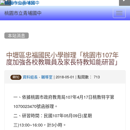
Toggl
桃園市立青埔國中
navig
:::
本站消息
中壢區忠福國民小學辦理「桃園市107年
度加強各校教職員及家長特教知能研習」
-
| 2018-05-01 | 點閱數： 713
資料組長
輔導室
轉知
一、依據桃園市政府教育局107年4月17日桃教特字第
1070023470號函辦理。
二、研習時間：民國107年05月09日(星期
三)13:00~16:00，計3小時。