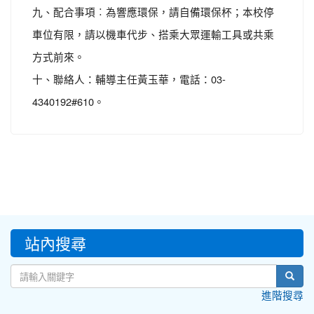
九、配合事項︰為響應環保，請自備環保杯；本校停
車位有限，請以機車代步、搭乘大眾運輸工具或共乘
方式前來。
十、聯絡人：輔導主任黃玉華，電話：03-
4340192#610。
:::
站內搜尋
sear
進階搜尋