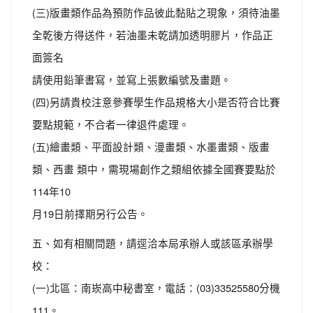
(三)版畫類作品為預防作品彼此黏貼之現象，須待油墨
全乾後方得送件，若油墨未乾請加透明膠片，作品正
面簽名
請使用鉛筆書寫，並寫上張數編號及畫題。
(四)另請貴校注意參賽學生作品規格大小是否符合比賽
要點規範，不合者一律退件處理。
(五)繪畫類、平面設計類、漫畫類、水墨畫類、版畫
類、西畫 類中，需現場創作之類組依據全國賽要點於
114年10
月19日前擇期另行公告。
五、如有相關問題，請逕洽本局承辦人或該區承辦學
校：
(一)北區：南崁高中秘書室，電話：(03)33525580分機
111。