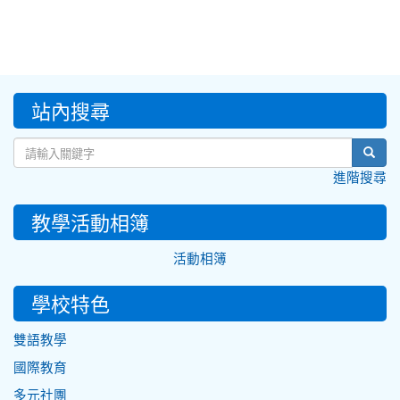
:::
站內搜尋
sear
進階搜尋
教學活動相簿
活動相簿
學校特色
雙語教學
國際教育
多元社團