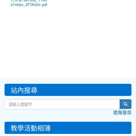
1) 376735100E_1140
074584_ATTACH1.pdf
:::
站內搜尋
sear
進階搜尋
教學活動相簿