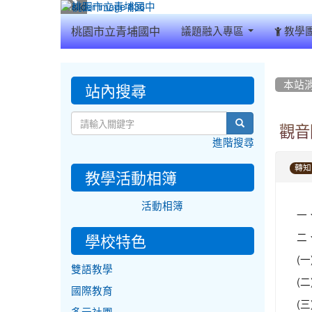
:::
桃園市立青埔國中
議題融入專區
教學
:::
:::
站內搜尋
本站
search
觀音
進階搜尋
轉知
教學活動相簿
活動相簿
一
二
學校特色
(
雙語教學
(二
國際教育
(