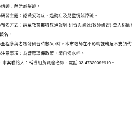
四)講師：薛常威醫師。
五)研習主題：認識妥瑞症、過動症及兒童情緒障礙。
六)報名方式：請至教育部特教通報網-研習與資源(教師研習)-登入桃園市
)報名。
七)全程參與者核發研習時數3小時。本市教師在不影響課務及不支領代
八)注意事項：為響應環保政策，請自備水杯。
、本案聯絡人：輔導組黃珮瑜老師。電話:03-4732009#610。