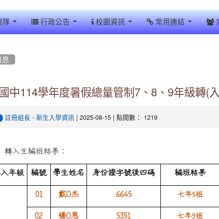
團隊
行政公告
校園資訊
常用連結
消息
國中114學年度暑假總量管制7、8、9年級轉(
-
| 2025-08-15 | 點閱數： 1219
註冊組長
新生入學資訊
、
轉入生編班結果：
轉入年級
編號
學生姓名
身份證字號後四碼
編班結果
01
戴
O
杰
6645
七年
5
班
02
楊
O
恩
5351
七年
9
班