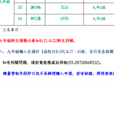
九年級
03
游
O
皓
3116
九年
6
班
04
林
O
湶
6930
九年
2
班
、注意事項：
七年級新生請務必參加
8/21-8/22
新生訓練。
八、九年級轉入生請於
【返校日
8/29(
五
)7
：
45
前，自行至各班報
、如有相關問題，請致電教務處註冊組
(03-2871886#212)
。
總量管制年段即日起不再辦理轉入申請，若有缺額，將待寒假