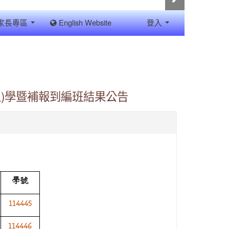
家長專區
English Website
登入
入)學暨補報到編班結果公告
學號
114445
114446