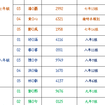
七年級
03
潘
O
綦
2992
七年
13
班
04
黃
O
心
6321
逾時未報到
05
鄭
O
風
1958
七年
14
班
01
邱
O
涵
4116
八年
1
班
02
蔡
O
睿
0551
八年
11
班
八年級
03
陳
O
宇
9749
八年
7
班
04
洪
O
倫
1670
八年
12
班
05
林O叡
4137
八年
6
班
01
郭
O
熙
9676
九年
1
班
02
張
O
勻
0125
九年
7
班