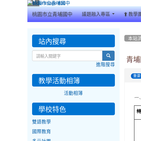
:::
桃園市立青埔國中
議題融入專區
教學
:::
:::
站內搜尋
本站
search
青埔
進階搜尋
重要
教學活動相簿
活動相簿
一
學校特色
雙語教學
國際教育