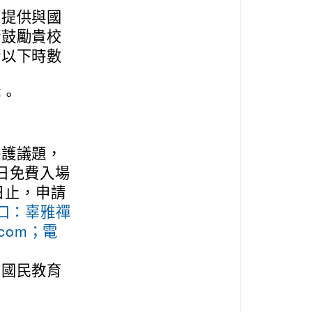
，提供與國
請鼓勵貴校
請以下時數
時。
保護議題，
日免費入場
日止，申請
聯絡窗口：辜雅禪
.com；電
知國民教育