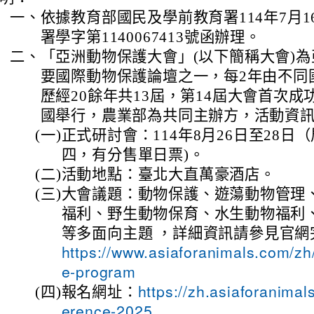
一、
依據教育部國民及學前教育署114年7月1
署學字第1140067413號函辦理。
二、
「亞洲動物保護大會」(以下簡稱大會)
要國際動物保護論壇之一，每2年由不同
歷經20餘年共13屆，第14屆大會首次成
國舉行，農業部為共同主辦方，活動資
(一)
正式研討會：114年8月26日至28日
四，有分售單日票)。
(二)
活動地點：臺北大直萬豪酒店。
(三)
大會議題：動物保護、遊蕩動物管理
福利、野生動物保育、水生動物福利
等多面向主題 ，詳細資訊請參見官網
https://www.asiaforanimals.com/zh
e-program
(四)
報名網址：
https://zh.asiaforanimal
erence-2025