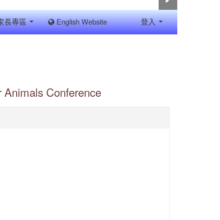
家長專區
English Website
登入
mals Conference