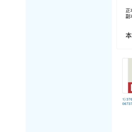
正
副
本
1) 37
06737