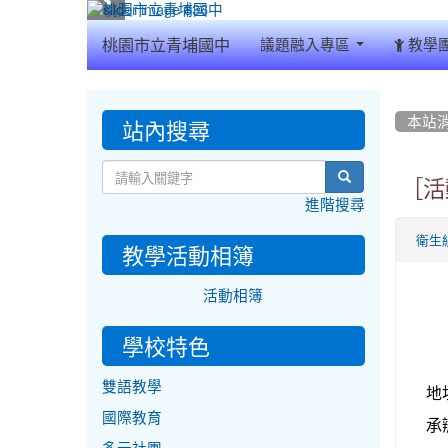
:::
桃園市立青埔國中
議題融入專區
教學
:::
:::
站內搜尋
本站
search
［活動
進階搜尋
衛生
教學活動相簿
活動相簿
學校特色
雙語教學
地
國際教育
承