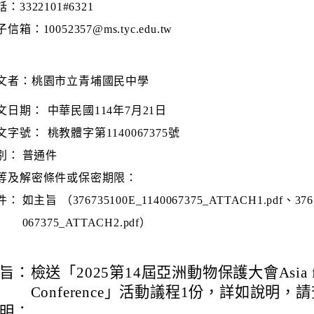
：3322101#6321
信箱：10052357@ms.tyc.edu.tw
文者：桃園市立青埔國民中學
文日期：
中華民國114年7月21日
文字號：
桃教體字第1140067375號
別：
普通件
等及解密條件或保密期限：
件：
如主旨 （376735100E_1140067375_ATTACH1.pdf、3767
067375_ATTACH2.pdf）
旨：
檢送「2025第14屆亞洲動物保護大會Asia for
Conference」活動議程1份，詳如說明，
明：