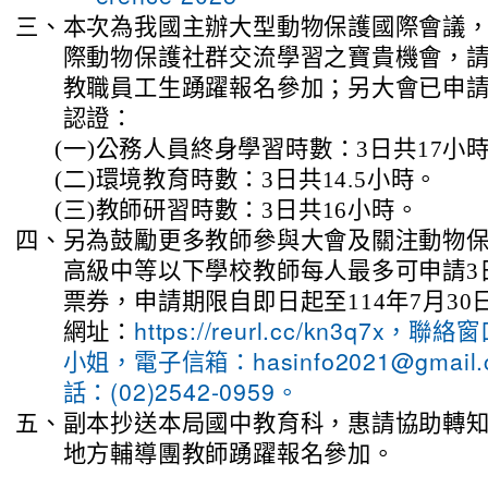
三、
本次為我國主辦大型動物保護國際會議
際動物保護社群交流學習之寶貴機會，
教職員工生踴躍報名參加；另大會已申
認證：
(一)
公務人員終身學習時數：3日共17小
(二)
環境教育時數：3日共14.5小時。
(三)
教師研習時數：3日共16小時。
四、
另為鼓勵更多教師參與大會及關注動物
高級中等以下學校教師每人最多可申請3
票券，申請期限自即日起至114年7月30
網址：
https://reurl.cc/kn3q7x，
小姐，電子信箱：hasinfo2021@gmail
話：(02)2542-0959。
五、
副本抄送本局國中教育科，惠請協助轉
地方輔導團教師踴躍報名參加。