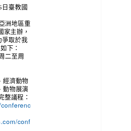
6日臺教國
為亞洲地區重
國家主辦，
功爭取於我
訊如下：
（周二至周
、經濟動物
、動物展演
完整議程：
/conferenc
s.com/conf