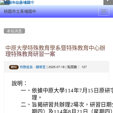
Toggl
桃園市立青埔國中
navig
:::
本站消息
中原大學特殊教育學系暨特殊教育中心辦
理特殊教育研習一案
-
| 2025-07-18 | 點閱數： 127
特教組長
輔導室
轉知
說明：
一、
依據中原大學114年7月15日原研字第
理。
二、
旨揭研習共辦理2場次，研習日期分
期四）及114年8月21日（星期