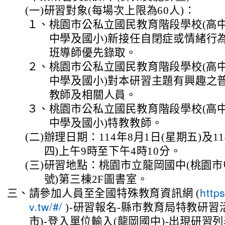
(一)
研習對象(每場次上限為60人)：
１、
桃園市公私立國民教育階段學校(高
中學及國小)新接任自閉症或情緒行
班導師優先錄取。
２、
桃園市公私立國民教育階段學校(高
中學及國小)對本研習主題有興趣之
教師及相關人員。
３、
桃園市公私立國民教育階段學校(高
中學及國小)特教教師。
(二)
辦理日期：114年8月1日(星期五)及11
四)上午9時至下午4時10分。
(三)
研習地點：桃園市立龍岡國中(桃園市
號)第三棟2F圖書室。
三、
請參加人員至全國特殊教育資訊網 (
http
)-研習報名-縣市教育局特教研習
v.tw/#/
市)-登入單位輸入(龍岡國中)-出現研習