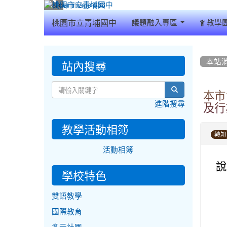
:::
桃園市立青埔國中
議題融入專區
教學
:::
:::
站內搜尋
本站
search
本市
進階搜尋
及行
教學活動相簿
轉知
活動相簿
說
學校特色
雙語教學
國際教育