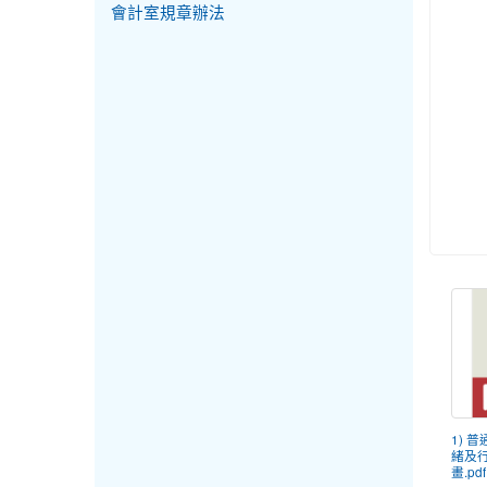
會計室規章辦法
1) 
緒及
畫.pdf