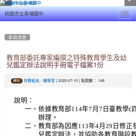
Toggl
桃園市立青埔國中
navig
:::
本站消息
教育部委託專家編撰之特殊教育學生及幼
兒鑑定辦法說明手冊電子檔案1份
-
| 2025-07-10 | 點閱數： 148
特教組長
輔導室
轉知
說明：
一、
依據教育部114年7月7日臺教學(四)
辦理。
二、
教育部為因應113年4月29日修
兒鑑定辦法，並協助各教育階段