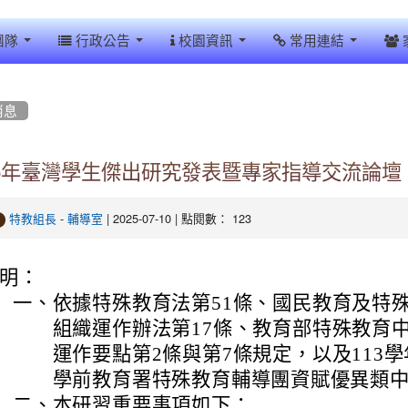
團隊
行政公告
校園資訊
常用連結
消息
25年臺灣學生傑出研究發表暨專家指導交流論壇
-
| 2025-07-10 | 點閱數： 123
特教組長
輔導室
明：
一、
依據特殊教育法第51條、國民教育及特
組織運作辦法第17條、教育部特殊教育中
運作要點第2條與第7條規定，以及113
學前教育署特殊教育輔導團資賦優異類
二、
本研習重要事項如下：