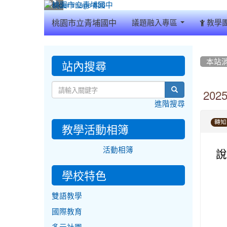
:::
桃園市立青埔國中
議題融入專區
教學
:::
:::
站內搜尋
本站
search
20
進階搜尋
轉知
教學活動相簿
活動相簿
說
學校特色
雙語教學
國際教育