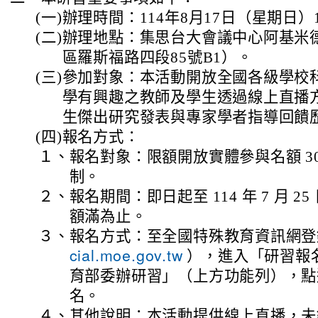
(一)
辦理時間：114年8月17日（星期日）10:
(二)
辦理地點：集思台大會議中心阿基米
區羅斯福路四段85號B1）。
(三)
參加對象：本活動開放全國各級學校
學有興趣之教師及學生透過線上直播
生傑出研究發表與專家學者指導回饋
(四)
報名方式：
１、
報名對象：限額開放實體參與名額 3
制。
２、
報名期間：即日起至 114 年 7 月 
額滿為止。
３、
報名方式：至全國特殊教育資訊網登
），進入「研習報
cial.moe.gov.tw
育部委辦研習」（上方功能列），點
名。
４、
其他說明：本活動提供線上直播，未