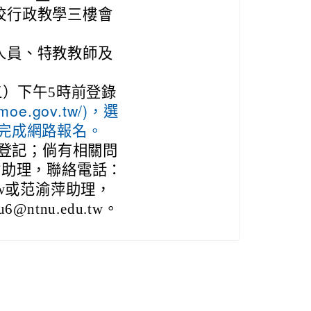
校行政教學三樓會
人員、特教教師及
五）下午5時前登錄
l.moe.gov.tw/)，選
完成網路報名。
假登記；倘有相關問
君助理，聯絡電話：
edu.tw或范渝萍助理，
6@ntnu.edu.tw。