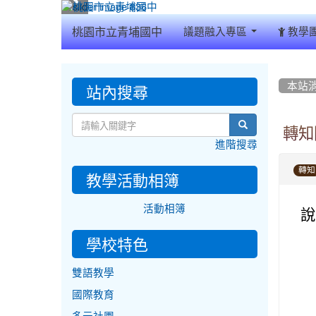
:::
桃園市立青埔國中
議題融入專區
教學
:::
:::
站內搜尋
本站
search
轉知
進階搜尋
轉知
教學活動相簿
活動相簿
說
學校特色
雙語教學
國際教育