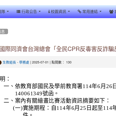
團隊
行政公告
校園資訊
常用連結
消息
國際同濟會台灣總會「全民CPR反毒害反詐騙
-
| 2025-07-01 | 點閱數： 130
生教組長
學務處
明：
一、
依教育部國民及學前教育署114年6月26
140061349號函。
二、
案內有關繪畫比賽活動資訊摘要如下：
(一)
實施期程：自114年6月25日起至114
件。