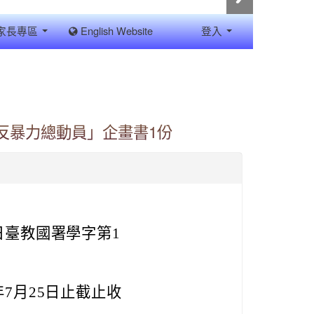
家長專區
English Website
登入
反暴力總動員」企畫書1份
日臺教國署學字第1
年7月25日止截止收