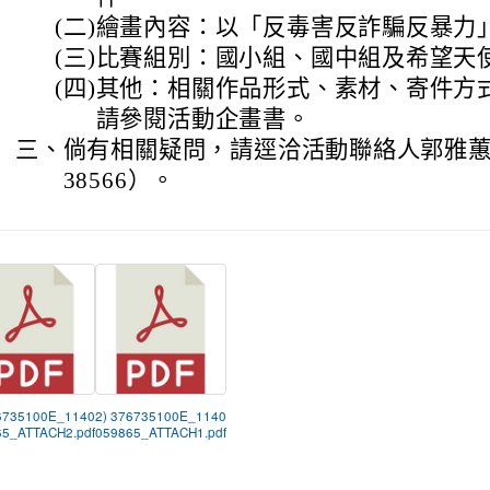
(二)
繪畫內容：以「反毒害反詐騙反暴力
(三)
比賽組別：國小組、國中組及希望天
(四)
其他：相關作品形式、素材、寄件方
請參閱活動企畫書。
三、
倘有相關疑問，請逕洽活動聯絡人郭雅蕙小姐
38566）。
6735100E_1140
2) 376735100E_1140
5_ATTACH2.pdf
059865_ATTACH1.pdf