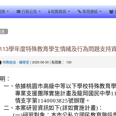
團隊
行政公告
校園資訊
常用連結
消息
113學年度特殊教育學生情緒及行為問題支持
-
| 2025-06-30 | 點閱數： 130
特教組長
輔導室
明：
一、
依據桃園市高級中等以下學校特殊教育
專業支援團隊實施計畫及龍岡國民中學11
情支字第1140003825號辦理。
二、
本案研習資訊如下(詳如實施計畫)：
(一)
研習對象：本市公私立國民教育階段