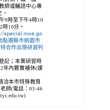
導教師或輔諮中心專
之。
午9時至下午4時10
2時10分。
://special.moe.go
活動點選縣市桃園市
輔特合作出現研習列
假登記；本案研習時
2年內覈實補休(課
請洽本市特殊教育
(電話：03-46
c.edu.tw)