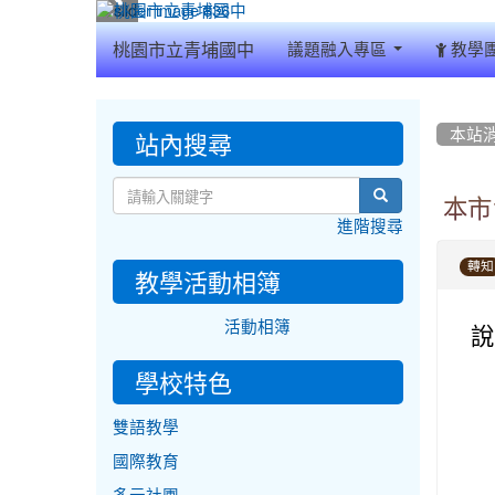
:::
桃園市立青埔國中
議題融入專區
教學
:::
:::
站內搜尋
本站
search
本市
進階搜尋
轉知
教學活動相簿
活動相簿
說
學校特色
雙語教學
國際教育