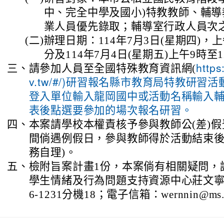
中、完全中學及國小)特教教師、輔
業人員優先錄取；輔導室行政人員次
(二)
辦理日期：114年7月3日(星期四)，上
分及114年7月4日(星期五)上午9時至1
三、
請參加人員至全國特殊教育資訊網(
https
v.tw/#/)研習報名縣市教育局特教研習
登入單位輸入龍岡國中或活動名稱輸入
表後點選要參加的場次報名研習。
四、
本案請學校本權責核予參與教師公(差)
間倘遇例假日，參與教師得於活動結束後
務自理)。
五、
檢附旨案計畫1份，本案倘有相關疑問，
學生情緒及行為問題支持資源中心莊文寧老師
6-1231分機18；電子信箱：wernnin@ms.ty