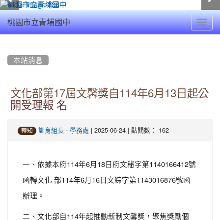
Toggl
桃園市立青埔國中
navig
:::
本站消息
文化部第17屆文馨獎自114年6月13日起公
開受理報 名
-
| 2025-06-24 | 點閱數： 162
訓育組長
學務處
轉知
一、依據本府114年6月18日府文秘字第1140166412號
函轉文化 部114年6月16日文綜字第1143016876號函
辦理。
二、文化部自114年起推動新制文馨獎，聚焦獎勵個