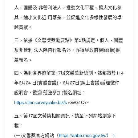
人、團體及 非營利法人，推動文化平權、擴大文化參
與、縮小文化近 用落差，並促進文化多樣性發展的卓
越貢獻。
三、依據《文馨獎獎勵要點》第5點規定，個人、團體
及非營利 法人除自行報名外，亦得經政府機關(構)推
薦報名。
四、為利各界瞭解第17屆文馨獎新獎制，該部將於114
年6月24 日(實體會議)、6月27日(線上會議)辦理徵件
說明會，歡迎 蒞臨參加(報名網址：
/GVG1Q)。
https://tier.surveycake.biz/s
五、第17屆文馨獎相關資訊，請至下列網站瀏覽下
載：
(一)文馨獎官方網站（
https://aaba.moc.gov.tw/）。