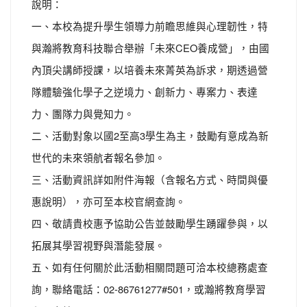
說明：
一、本校為提升學生領導力前瞻思維與心理韌性，特
與瀚將教育科技聯合舉辦「未來CEO養成營」，由國
內頂尖講師授課，以培養未來菁英為訴求，期透過營
隊體驗強化學子之逆境力、創新力、專案力、表達
力、團隊力與覺知力。
二、活動對象以國2至高3學生為主，鼓勵有意成為新
世代的未來領航者報名參加。
三、活動資訊詳如附件海報（含報名方式、時間與優
惠說明），亦可至本校官網查詢。
四、敬請貴校惠予協助公告並鼓勵學生踴躍參與，以
拓展其學習視野與潛能發展。
五、如有任何關於此活動相關問題可洽本校總務處查
詢，聯絡電話：02-86761277#501，或瀚將教育學習