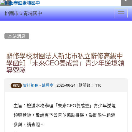
Toggl
桃園市立青埔國中
navig
:::
本站消息
辭修學校財團法人新北市私立辭修高級中
學函知「未來CEO養成營」青少年逆境領
導營隊
-
| 2025-06-24 | 點閱數： 110
資料組長
輔導室
轉知
主旨：檢送本校辦理「未來CEO養成營」青少年逆境
領導營隊，敬請惠予公告並協助推廣，鼓勵學生踴躍
參與，請查照。