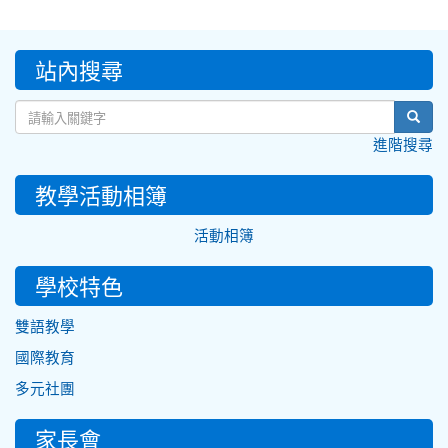
:::
站內搜尋
sear
進階搜尋
教學活動相簿
活動相簿
學校特色
雙語教學
國際教育
多元社團
家長會