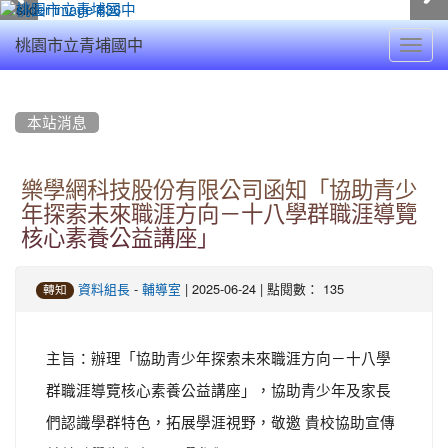
Toggl
桃園市立青埔國中
navig
:::
本站消息
樂學網科技股份有限公司函知「協助青少
年探索未來職涯方向－十八學群職涯導覽
核心素養公益講座」
-
| 2025-06-24 | 點閱數： 135
資料組長
輔導室
轉知
主旨：辦理「協助青少年探索未來職涯方向－十八學
群職涯導覽核心素養公益講座」，協助青少年及家長
們認識學群特色，拓展學涯視野，敬邀 貴校協助宣傳