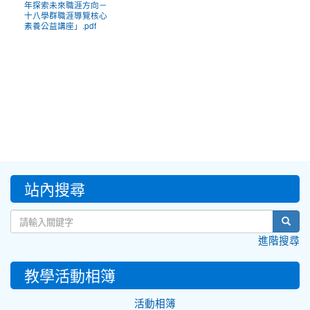
年探索未來職涯方向－
十八學群職涯導覽核心
素養公益講座」.pdf
:::
站內搜尋
sear
進階搜尋
教學活動相簿
活動相簿