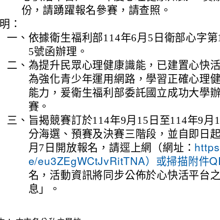
份，請踴躍報名參賽，請查照。
明：
一、
依據衛生福利部114年6月5日衛部心字第114
5號函辦理。
二、
為提升民眾心理健康識能，已建置心快
為強化青少年運用網路，學習正確心理
能力，爰衛生福利部委託國立成功大學
賽。
三、
旨揭競賽訂於114年9月15日至114年9月
分海選、預賽及決賽三階段，並自即日起至
月7日開放報名，請逕上網（網址：
https
e/eu3ZEgWCtJvRitTNA）或掃描附件Q
名，活動資訊將同步公佈於心快活平台
息」。