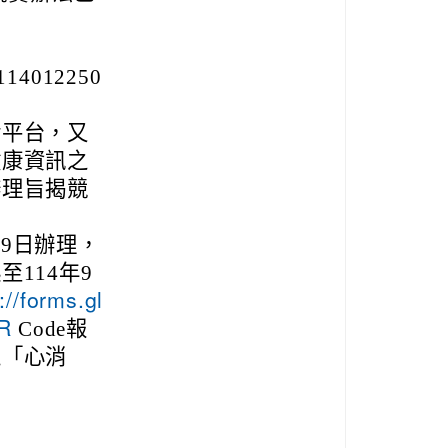
012250
活平台，又
健康資訊之
辦理旨揭競
19日辦理，
114年9
://forms.gl
Code報
R
之「心消