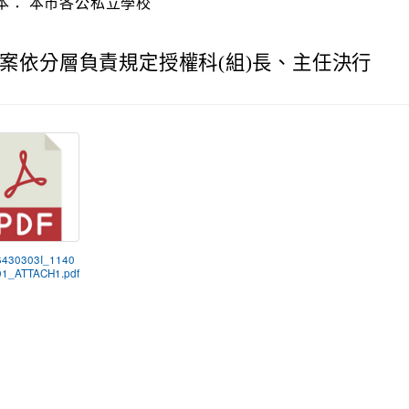
本：
本市各公私立學校
案依分層負責規定授權科(組)長、主任決行
6430303I_1140
1_ATTACH1.pdf