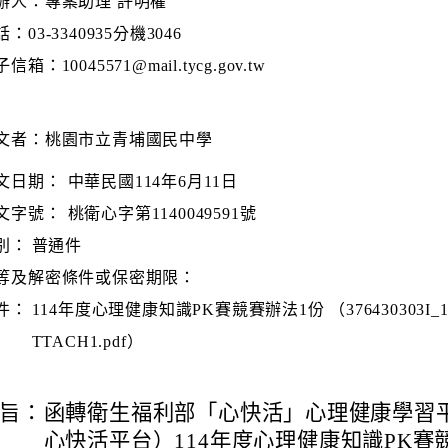
辦人：專案助理 許明櫂
：03-3340935分機3046
信箱：10045571@mail.tycg.gov.tw
文者：桃園市立青埔國民中學
文日期：
中華民國114年6月11日
文字號：
桃衛心字第1140049591號
別：
普通件
等及解密條件或保密期限：
件：
114年度心理健康知識PK賽競賽辦法1份 （376430303I_114
TTACH1.pdf）
旨：
函轉衛生福利部「心快活」心理健康學習
心快活平台）114年度心理健康知識PK賽