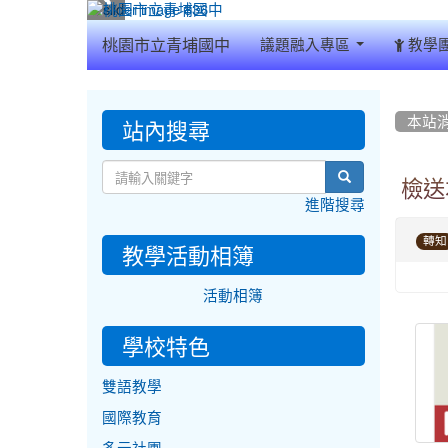
:::
桃園市立青埔國中
議題融入專區
教學
:::
:::
站內搜尋
本站
search
檢送
進階搜尋
轉知
教學活動相簿
活動相簿
學校特色
雙語教學
國際教育