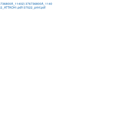
6736800A_1140
2) 376736800A_1140
2_ATTACH1.pdf
137522_print.pdf