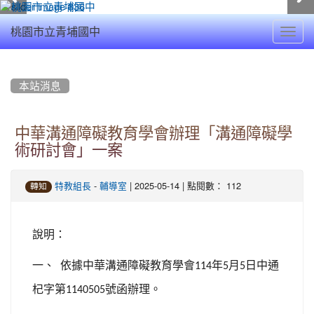
Toggl
桃園市立青埔國中
navig
:::
本站消息
中華溝通障礙教育學會辦理「溝通障礙學
術研討會」一案
-
| 2025-05-14 | 點閱數： 112
特教組長
輔導室
轉知
說明：
一、
依據中華溝通障礙教育學會
年
月
日中通
114
5
5
杞字第
號函辦理。
1140505