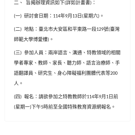
二、
旨揭辦理資訊如下
詳如計畫書
：
(
)
一
研討會日期：
年
月
日
星期六
。
(
)
114
9
13
(
)
二
地點：臺北市大安區和平東路一段
號
臺灣
(
)
129
(
師範大學博愛樓
。
)
三
參加人員：兩岸語言、溝通、特教領域的相關
(
)
學者專家、教師、家長、聽力師、語言治療師、手
語翻譯員、研究生、身心障礙福利團體代表等
200
人。
四
報名：請欲參加之特教教師於
年
月
日前
(
)
114
9
1
星期一
下午
時前至全國特殊教育資源網報名。
(
)
5