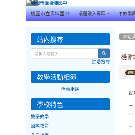
:::
桃園市立青埔國中
議題融入專區
教學
:::
:::
站內搜尋
本站
search
檢附
進階搜尋
轉知
教學活動相簿
活動相簿
說
學校特色
一
1
雙語教學
國際教育
二