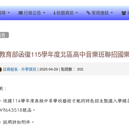
團隊
行政公告
校園資訊
常用連結
消息
教育部函復115學年度北區高中音樂班聯招國
-
| 2025-04-29 | 點閱數： 202
註冊組長
升學資訊
明：
、依據114學年度高級中等學校藝術才能班特色招生甄選入學總召
149643518號函。
、說明詳如附件。