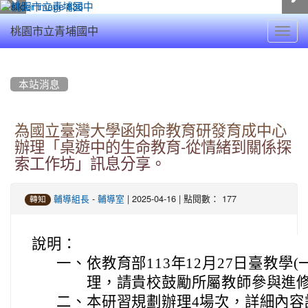
Toggl
桃園市立青埔國中
navig
:::
本站消息
為國立臺灣大學函知命教育研發育成中心
辦理「桌遊中的生命教育-從情緒到關係探
索工作坊」訊息分享。
-
| 2025-04-16 | 點閱數： 177
輔導組長
輔導室
轉知
說明：
一、
依教育部113年12月27日臺教學(一
理，請貴校鼓勵所屬教師參與進
二、
本研習規劃辦理4場次，詳細內容