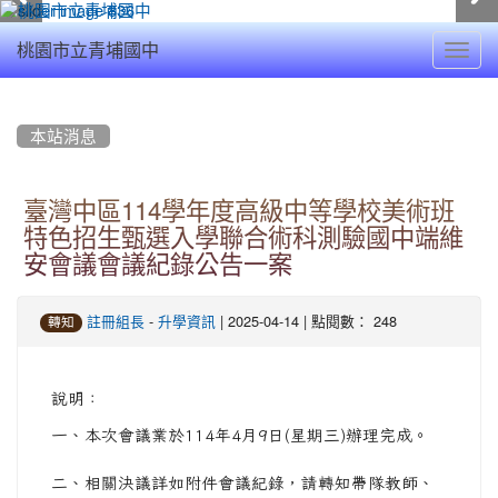
Toggl
桃園市立青埔國中
navig
:::
本站消息
臺灣中區114學年度高級中等學校美術班
特色招生甄選入學聯合術科測驗國中端維
安會議會議紀錄公告一案
-
| 2025-04-14 | 點閱數： 248
註冊組長
升學資訊
轉知
說明：
一、本次會議業於114年4月9日(星期三)辦理完成。
二、相關決議詳如附件會議紀錄，請轉知帶隊教師、