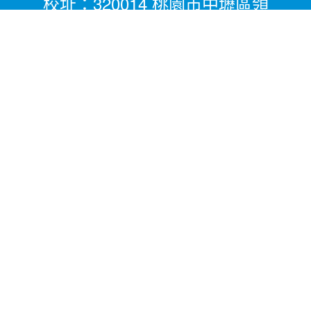
校址：320014 桃園市中壢區領
航北路二段281號