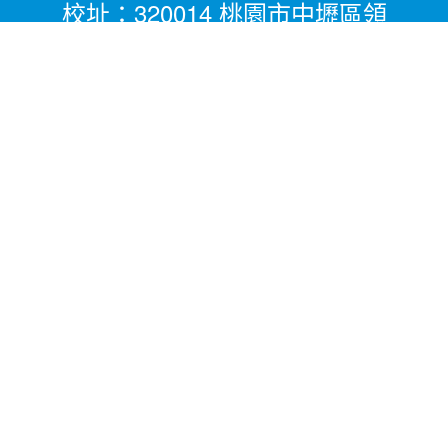
校址：320014 桃園市中壢區領
航北路二段281號