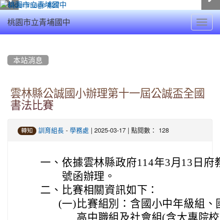
Toggl
桃園市立青埔國中
navig
:::
本站消息
雲林縣公誠國小辦理第十一屆公誠盃全國
書法比賽
-
| 2025-03-17 | 點閱數： 128
訓育組長
學務處
轉知
一、
依據雲林縣政府114年3月13日府教社
號函辦理。
二、
比賽相關資訊如下：
(一)
比賽組別：含國小中年級組、
高中職組及社會組(含大專院校