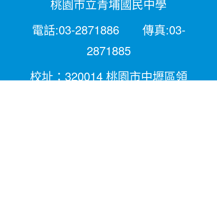
桃園市立青埔國民中學
電話:03-2871886 傳真:03-
2871885
校址：320014 桃園市中壢區領
航北路二段281號