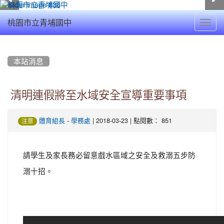
Toggl
桃園市立青埔國中
navig
:::
本站消息
清明連假將至水域安全宣導重要事項
-
| 2018-03-23 | 點閱數： 851
體育組長
學務處
注意
請學生及家長務必留意戲水區域之安全及救溺五步防
溺十招。