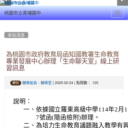
Toggl
桃園市立青埔國中
navig
:::
本站消息
為桃園市政府教育局函知國教署生命教育
專業發展中心辦理「生命聊天室」線上研
習訊息
-
| 2025-02-24 | 點閱數： 120
輔導組長
輔導室
轉知
說明：
一、
依據國立羅東高級中學114年2月12
7號函(隨函檢附)辦理。
二、
為培力生命教育議題融入教學有