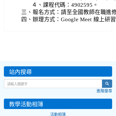
４、
課程代碼：4902595。
三、
報名方式：請至全國教師在職進
四、
辦理方式：Google Meet 線上研
:::
站內搜尋
sear
進階搜尋
教學活動相簿
活動相簿