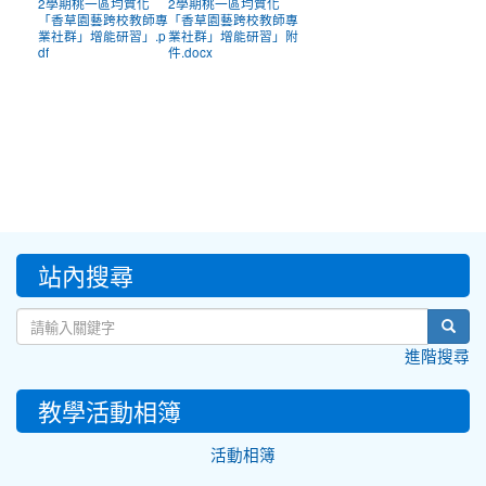
2學期桃一區均質化
2學期桃一區均質化
「香草園藝跨校教師專
「香草園藝跨校教師專
業社群」增能研習」.p
業社群」增能研習」附
df
件.docx
:::
站內搜尋
sear
進階搜尋
教學活動相簿
活動相簿