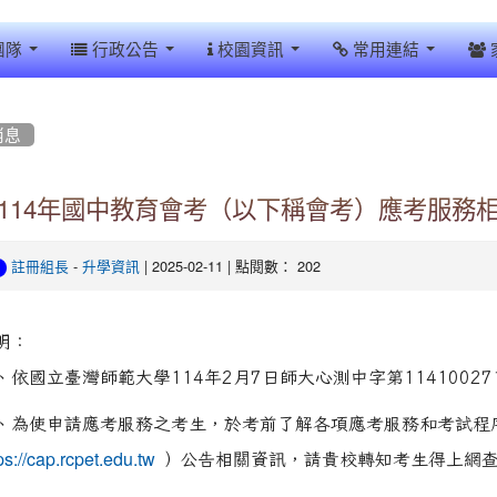
團隊
行政公告
校園資訊
常用連結
消息
114年國中教育會考（以下稱會考）應考服務
-
| 2025-02-11 | 點閱數： 202
註冊組長
升學資訊
明：
、依國立臺灣師範大學114年2月7日師大心測中字第11410027
、為使申請應考服務之考生，於考前了解各項應考服務和考試程
ps://cap.rcpet.edu.tw
）公告相關資訊，請貴校轉知考生得上網