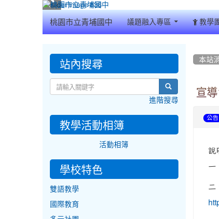
:::
桃園市立青埔國中
議題融入專區
教學
:::
:::
站內搜尋
本站
search
宣導
進階搜尋
公告
教學活動相簿
活動相簿
說
學校特色
一
二
雙語教學
htt
國際教育