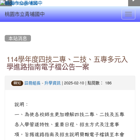
Toggl
桃園市立青埔國中
navig
:::
本站消息
114學年度四技二專、二技、五專多元入
學進路指南電子檔公告一案
-
| 2025-02-10 | 點閱數： 186
註冊組長
升學資訊
轉知
說明：
一、為使各校師生更加瞭解四技二專、二技及五專
各入學管道特性、重要日程、招生方式及注意事
項，旨揭進路指南及招生說明簡報電子檔請至本會