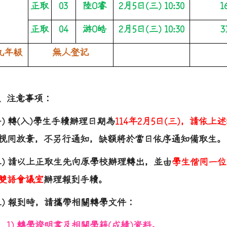
正取
03
陸
O
睿
2
月
5
日
(
三
) 10:30
1
正取
04
游
O
皓
2
月
5
日
(
三
) 10:30
3
九年級
無人登記
、注意事項：
一
)
轉(入)學生手續辦理日期為
114
年
2
月
5
日
(
三
)
，請依上述
視同放棄，不另行通知，缺額將於當日依序通知備取生。
二
)
請以上正取生先向原學校辦理轉出，並由
學生偕同一位
雙語會議室
辦理報到手續。
三
)
報到時，請攜帶相關轉學文件：
1)
轉學證明書及相關學籍(成績)資料。