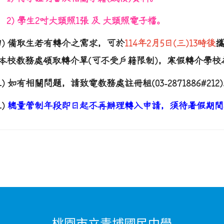
2)
學生
2
吋大頭照
1
張
及
大頭照電子檔。
四
)
備取生若有轉介之需求，可於
114
年
2
月
5
日
(
三
)13
時後
本校教務處領取轉介單
(
可不受戶籍限制
)
，寒假轉介學校
五) 如有相關問題，請致電教務處註冊組
(03-2871886#212)
五
)
總量管制年段即日起不再辦理轉入申請，須待暑假期間
桃園市立青埔國民中學