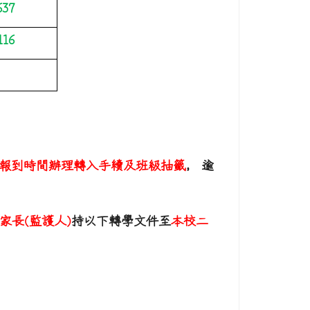
637
116
報到時間辦理轉入手續及班級抽籤
，
逾
家長
(
監護人
)
持以下轉學文件至
本校
二