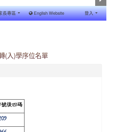
家長專區
English Website
登入
轉(入)學序位名單
字號後四碼
209
966