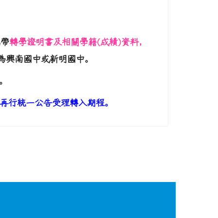
攜
帶
轉學證明書及相關學籍(成績)資料，
為興南國中或新明國中。
。
再行統一公告受理轉入期程。