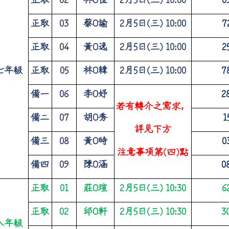
正取
03
蔡
O
諭
2
月
5
日
(
三
) 10:00
7
正取
04
黃
O
逸
2
月
5
日
(
三
) 10:00
2
七年級
正取
05
林
O
緯
2
月
5
日
(
三
) 10:00
7
備一
06
李
O
妤
2
若有轉介之需求，
備二
07
胡
O
秀
1
詳見下方
備三
08
黃
O
時
0
注意事項第
(
四
)
點
備四
09
陳
O
涵
0
正取
01
莊
O
瑄
2
月
5
日
(
三
) 10:30
6
正取
02
邱
O
軒
2
月
5
日
(
三
) 10:30
3
八年級