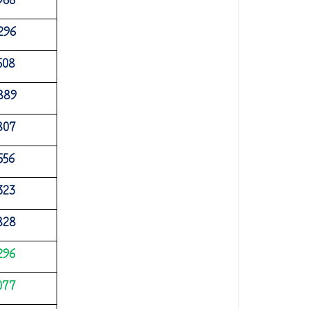
296
508
889
807
556
323
828
296
077