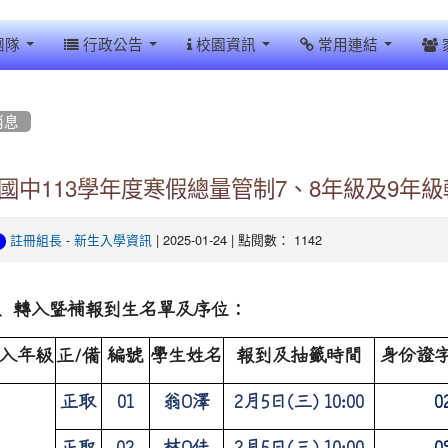
團隊
行政公告
校園資訊
常用連結
消息
國中113學年度寒假總量管制7、8年級及9年級
-
| 2025-01-24 | 點閱數： 1142
註冊組長
新生入學資訊
、轉入暨補報到生名單及序位：
入年級
正/備
編號
學生姓名
報到及抽籤時間
身份證
正取
01
翁
O
澤
2
月
5
日
(
三
) 10:00
0
正取
02
林
O
佳
2
月
5
日
(
三
) 10:00
0