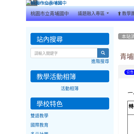
:::
桃園市立青埔國中
議題融入專區
教學
:::
:::
站內搜尋
本站
search
青埔
進階搜尋
公告
教學活動相簿
活動相簿
一
學校特色
轉
雙語教學
國際教育