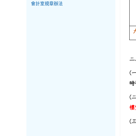
會計室規章辦法
二
(
時
(
樓
(