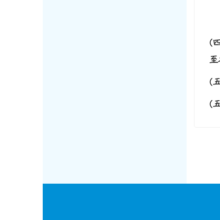
(
至
(
(