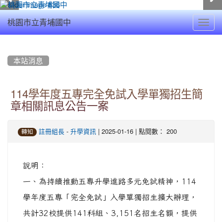
Toggl
桃園市立青埔國中
navig
:::
本站消息
114學年度五專完全免試入學單獨招生簡
章相關訊息公告一案
-
| 2025-01-16 | 點閱數： 200
註冊組長
升學資訊
轉知
說明：
一、為持續推動五專升學進路多元免試精神，114
學年度五專「完全免試」入學單獨招生擴大辦理，
共計32校提供141科組、3,151名招生名額，提供