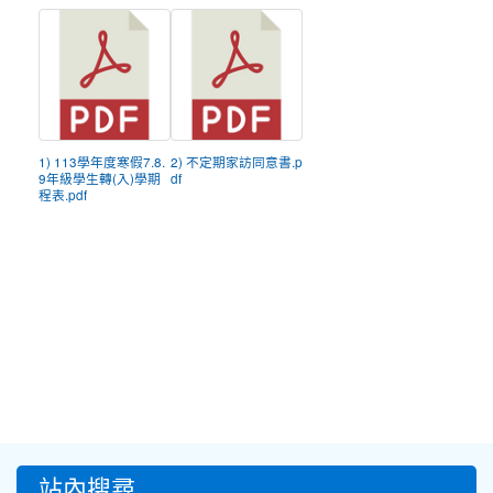
1) 113學年度寒假7.8.
2) 不定期家訪同意書.p
9年級學生轉(入)學期
df
程表.pdf
:::
站內搜尋