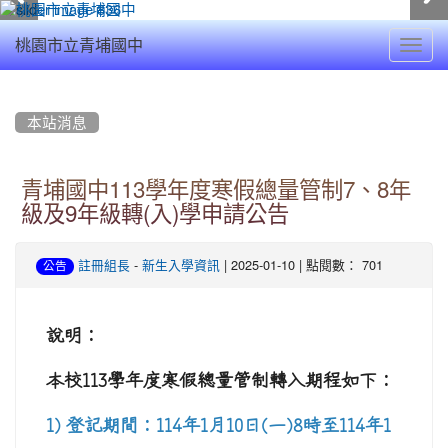
Toggl
桃園市立青埔國中
navig
:::
本站消息
青埔國中113學年度寒假總量管制7、8年
級及9年級轉(入)學申請公告
-
| 2025-01-10 | 點閱數： 701
註冊組長
新生入學資訊
公告
說明：
本校
113
學年度寒假總量管制轉入期程如下：
1)
登記期間：114年1月10日(一)8時至114年1