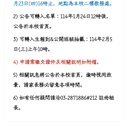
月23日(四)16時止，地點為本校二樓教務處。
2)
公告可轉入名單：
114
年
1
月
24
日
12
時
後，
公告於本校首頁。
3)
可轉入生報到
&
公開班級抽籤：
114
年
2
月5
日(三)上午10時
。
4)
申請需繳交證件及相關說明如附檔
。
5)
相關訊息將公告於本校首頁，逾時視同放
棄，請家長務必留意各項時間
。
6)
如有任何疑問請洽
03-2871886#212
註冊組
長。