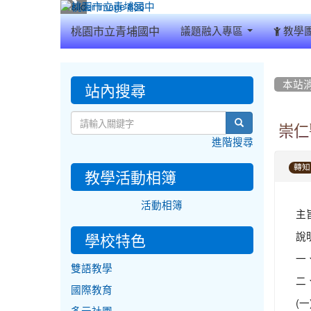
:::
桃園市立青埔國中
議題融入專區
教學
:::
:::
站內搜尋
本站
search
崇仁
進階搜尋
轉知
教學活動相簿
活動相簿
主
說
學校特色
一
雙語教學
二
國際教育
(一