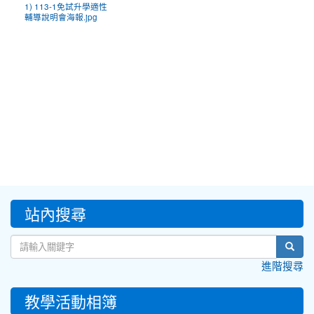
1) 113-1免試升學適性
輔導說明會海報.jpg
:::
站內搜尋
sear
進階搜尋
教學活動相簿