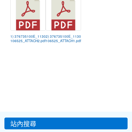
1) 376735100E_1130
2) 376735100E_1130
106525_ATTACH2.pdf
106525_ATTACH1.pdf
:::
站內搜尋