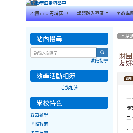
:::
桃園市立青埔國中
議題融入專區
教學
:::
:::
站內搜尋
本站
search
財團
進階搜尋
友好
教學活動相簿
轉知
活動相簿
一
學校特色
議
雙語教學
二
國際教育
(