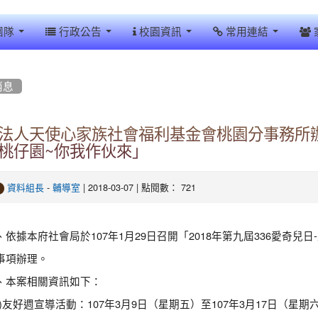
團隊
行政公告
校園資訊
常用連結
消息
法人天使心家族社會福利基金會桃園分事務所辦理
桃仔園~你我作伙來」
-
| 2018-03-07 | 點閱數： 721
資料組長
輔導室
、依據本府社會局於107年1月29日召開「2018年第九屆336愛奇
事項辦理。
、本案相關資訊如下：
一)友好週宣導活動：107年3月9日（星期五）至107年3月17日（星期