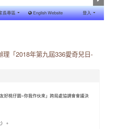
家長專區
English Website
登入
「2018年第九屆336愛奇兒日-
兒日-友好桃仔園~你我作伙來」跨局處協調會會議決
六）。