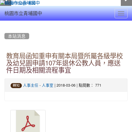
Toggl
桃園市立青埔國中
navig
:::
本站消息
教育局函知重申有關本局暨所屬各級學校
及幼兒園申請107年退休公教人員，應送
件日期及相關流程事宜
-
| 2018-03-06 | 點閱數： 771
人事主任
人事室
轉知