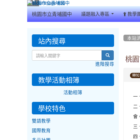
:::
桃園市立青埔國中
議題融入專區
教學
:::
:::
站內搜尋
本站
search
桃園
進階搜尋
轉知
教學活動相簿
活動相簿
一
二
學校特色
會
雙語教學
三
國際教育
四