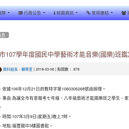
團隊
行政公告
校園資訊
常用連結
消息
市107學年度國民中學藝術才能音樂(國樂)班
-
| 2018-03-06 | 點閱數： 878
資料組長
輔導室
、依據106年12月21日府教特字第1060306268號函辦理。
、事由:為讓全市有意報考七年級、八年級藝術才能國樂班之學生、
。
、時間:107年3月9日(星期五)晚上7時。
、地點:福豐國中3樓圖書館。