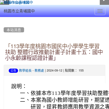
Toggl
桃園市立青埔國中
navig
:::
本站消息
「113學年度桃園市國民中小學學生學習
扶助 整體行政推動計畫子計畫十五：國中
小永齡課程認證計畫」
-
| 2024-09-12 | 點閱數： 155
教學組長
教務處
公告
說明：
一、
依據本市113學年度學習扶助整
二、
本案為國小教師增能研習，期望
研習，提昇教師應用教學資源之