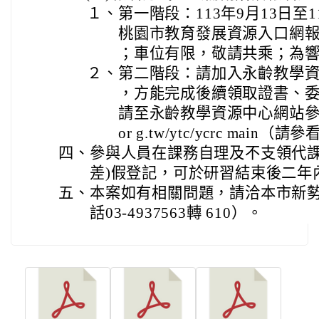
１、
第一階段：113年9月13日至
桃園市教育發展資源入口網報
；車位有限，敬請共乘；為響
２、
第二階段：請加入永齡教學資
，方能完成後續領取證書、委
請至永齡教學資源中心網站參看— http
or g.tw/ytc/ycrc main
四、
參與人員在課務自理及不支領代課
差)假登記，可於研習結束後二年
五、
本案如有相關問題，請洽本市新
話03-4937563轉 610）。