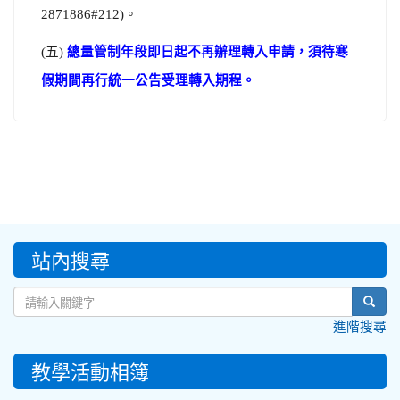
2871886#212)
。
(
五
)
總量管制年段即日起不再辦理轉入申請，須待寒
假期間再行統一公告受理轉入期程。
:::
站內搜尋
sear
進階搜尋
教學活動相簿