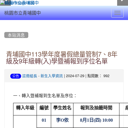
Toggl
桃園市立青埔國中
navig
:::
本站消息
青埔國中113學年度暑假總量管制7、8年
級及9年級轉(入)學暨補報到序位名單
-
| 2024-07-29 | 點閱數： 992
註冊組長
新生入學資訊
公告
一、轉入暨補報到生名單及序位：
轉入年級
編號
學生姓名
報到及抽籤時間
01
李
O
依
8
月
1
日
(
四
) 10:00