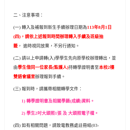
二、注意事項：
(
一
)
轉入及補報到新生手續辦理日期為
113
年
8
月
1
日
(
四
)
，請依上述報到時間辦理轉入手續及班級抽
籤
，
逾時視同放棄，不另行通知。
(
二
)
請以上申請轉
(
入
)
學學生先向原學校辦理轉出，並
由
學生偕同一位家長
(
監護人
)
持轉學證明書至
本校
2
樓
雙語會議室
辦理報到手續。
(
三
)
報到時，請攜帶相關轉學文件：
1)
轉學證明書及相關學籍(成績)資料。
2)
學生
2
吋大頭照
1
張
及
大頭照電子檔。
(
四
)
如有相關問題，請致電教務處註冊組
(03-