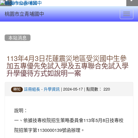
Toggl
桃園市立青埔國中
navig
:::
本站消息
113年4月3日花蓮震災地區受災國中生參
加五專優先免試入學及五專聯合免試入學
升學優待方式如說明一案
-
| 2024-05-17 | 點閱數： 220
註冊組長
升學資訊
轉知
說明：
一、依據技專校院招生策略委員會113年5月8日技專校
院招策字第1130000139號函辦理。