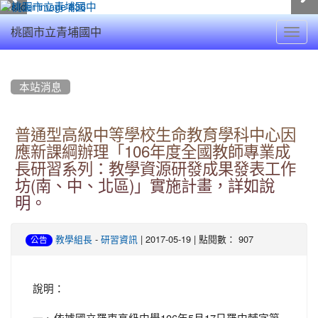
Toggl
桃園市立青埔國中
navig
:::
本站消息
普通型高級中等學校生命教育學科中心因
應新課綱辦理「106年度全國教師專業成
長研習系列：教學資源研發成果發表工作
坊(南、中、北區)」實施計畫，詳如說
明。
-
| 2017-05-19 | 點閱數： 907
教學組長
研習資訊
公告
說明：
一、依據國立羅東高級中學106年5月17日羅中輔字第