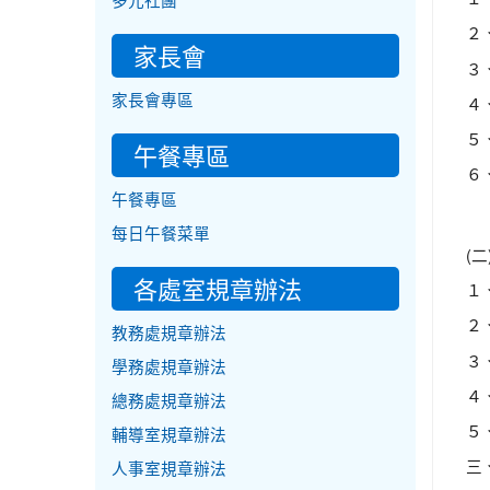
多元社團
２
家長會
３、
家長會專區
４
５
午餐專區
６
午餐專區
每日午餐菜單
(
各處室規章辦法
１、
２
教務處規章辦法
３、
學務處規章辦法
４
總務處規章辦法
５
輔導室規章辦法
三
人事室規章辦法