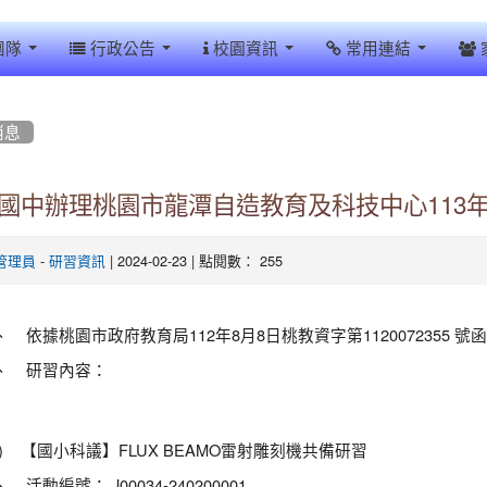
團隊
行政公告
校園資訊
常用連結
消息
國中辦理桃園市龍潭自造教育及科技中心113
-
| 2024-02-23 | 點閱數： 255
管理員
研習資訊
、 依據桃園市政府教育局112年8月8日桃教資字第1120072355 號
、 研習內容：
一) 【國小科議】FLUX BEAMO雷射雕刻機共備研習
 活動編號： J00034-240200001