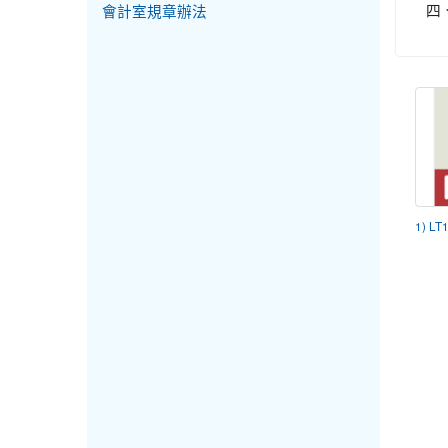
四
會計室規章辦法
1) LT