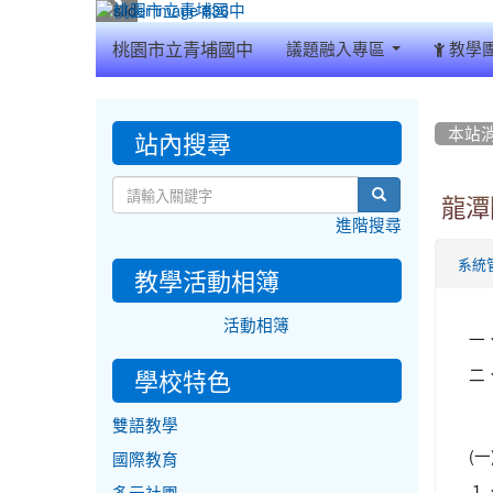
:::
桃園市立青埔國中
議題融入專區
教學
:::
:::
站內搜尋
本站
search
龍潭
進階搜尋
系統
教學活動相簿
活動相簿
一
二
學校特色
雙語教學
(
國際教育
１、