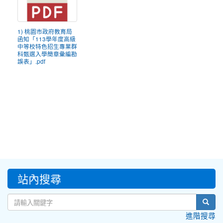
1) 桃園市政府教育局
函知「113學年度高級
中等校特色招生專業群
科甄選入學簡章彙編勘
誤表」.pdf
:::
站內搜尋
sear
進階搜尋