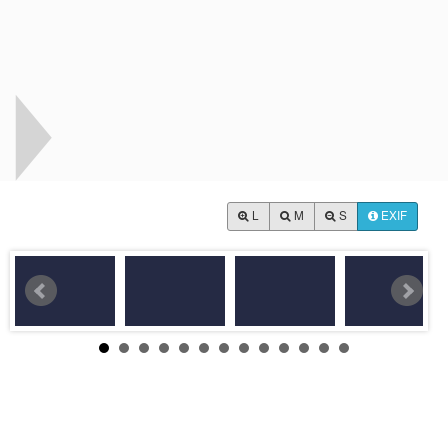
L
M
S
EXIF