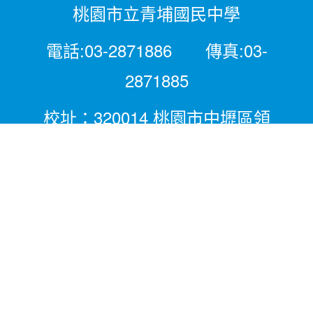
桃園市立青埔國民中學
電話:03-2871886 傳真:03-
2871885
校址：320014 桃園市中壢區領
航北路二段281號