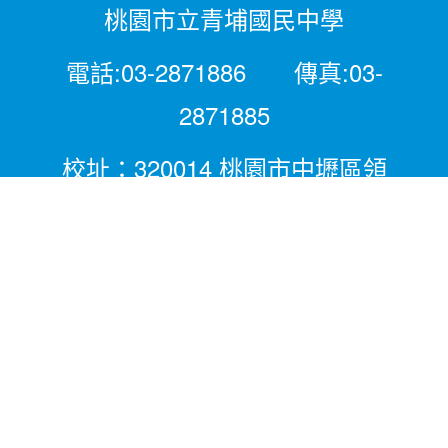
桃園市立青埔國民中學
電話:03-2871886 傳真:03-
2871885
校址：320014 桃園市中壢區領
航北路二段281號