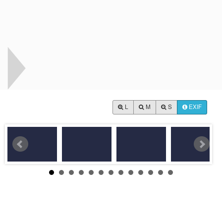
L
M
S
EXIF